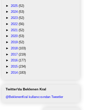
►
2025
(52)
►
2024
(53)
►
2023
(52)
►
2022
(56)
►
2021
(52)
►
2020
(53)
►
2019
(52)
►
2018
(103)
►
2017
(219)
►
2016
(177)
►
2015
(234)
►
2014
(183)
Twitter'da Beklenen Kral
@BeklenenKral kullanıcısından Tweetler