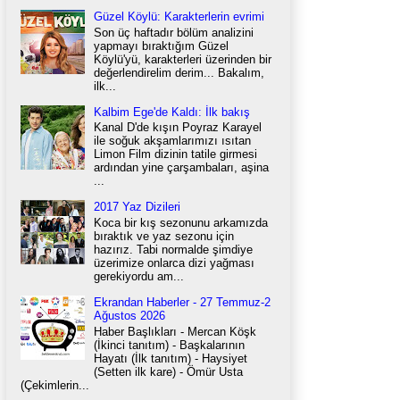
Güzel Köylü: Karakterlerin evrimi
Son üç haftadır bölüm analizini
yapmayı bıraktığım Güzel
Köylü'yü, karakterleri üzerinden bir
değerlendirelim derim... Bakalım,
ilk...
Kalbim Ege'de Kaldı: İlk bakış
Kanal D'de kışın Poyraz Karayel
ile soğuk akşamlarımızı ısıtan
Limon Film dizinin tatile girmesi
ardından yine çarşambaları, aşina
...
2017 Yaz Dizileri
Koca bir kış sezonunu arkamızda
bıraktık ve yaz sezonu için
hazırız. Tabi normalde şimdiye
üzerimize onlarca dizi yağması
gerekiyordu am...
Ekrandan Haberler - 27 Temmuz-2
Ağustos 2026
Haber Başlıkları - Mercan Köşk
(İkinci tanıtım) - Başkalarının
Hayatı (İlk tanıtım) - Haysiyet
(Setten ilk kare) - Ömür Usta
(Çekimlerin...