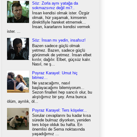
Söz: Zorla aynı yatağa da
sokmazsınız değil mi?..
İnsan kendisi olmak ister. Özgür
olmak, hür yaşamak, kimsenin
direktifiyle hareket etmemek...
İnsan, kararlarını kendisi vermek
ister. ...
Söz: İnsan mı yedin, insafsız!
Bazen sadece güçlü olmak
yetmez. Bazen, sadece güçlü
görünmek de yetmez. İnsan elbet
kırılır, dağılır. Elbet, güçsüz kalır.
Nasıl, ne ş...
Poyraz Karayel: Umut hiç
bitmez...
Ne yazacağımı, nasıl
başlayacağımı bilemiyorum...
Sezon finalleri hep sancılı olur, bu
alıştığımız bir şey. Ama bunca
ölüm, ayrılık, öl...
Poyraz Karayel: Ters köşeler...
Sorular cevaplarını bu kadar kısa
sürede bulmaz diyorken, yeniden
ters köşe olduk bu hafta. En
önemlisi de Sema noktasında
yaşadığımız ...