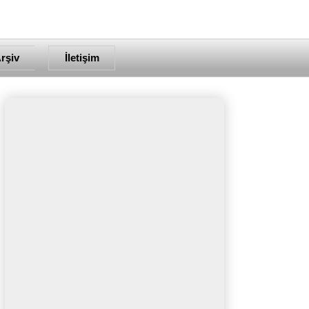
rşiv
İletişim