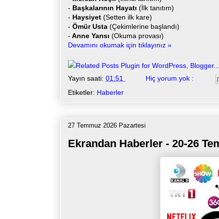
-
Başkalarının Hayatı
(İlk tanıtım)
-
Haysiyet
(Setten ilk kare)
-
Ömür Usta
(Çekimlerine başlandı)
-
Anne Yarısı
(Okuma provası)
Devamını okumak için tıklayınız »
Yayın saati:
01:51
Hiç yorum yok :
Etiketler:
Haberler
27 Temmuz 2026 Pazartesi
Ekrandan Haberler - 20-26 T