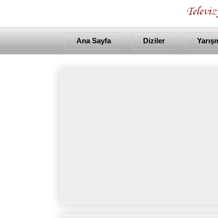
Ana Sayfa
Diziler
Yarış