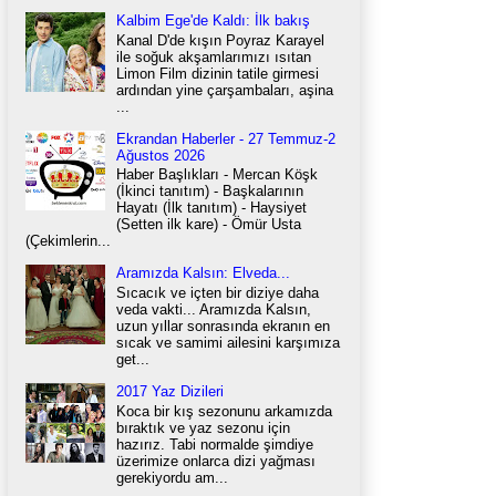
Kalbim Ege'de Kaldı: İlk bakış
Kanal D'de kışın Poyraz Karayel
ile soğuk akşamlarımızı ısıtan
Limon Film dizinin tatile girmesi
ardından yine çarşambaları, aşina
...
Ekrandan Haberler - 27 Temmuz-2
Ağustos 2026
Haber Başlıkları - Mercan Köşk
(İkinci tanıtım) - Başkalarının
Hayatı (İlk tanıtım) - Haysiyet
(Setten ilk kare) - Ömür Usta
(Çekimlerin...
Aramızda Kalsın: Elveda...
Sıcacık ve içten bir diziye daha
veda vakti... Aramızda Kalsın,
uzun yıllar sonrasında ekranın en
sıcak ve samimi ailesini karşımıza
get...
2017 Yaz Dizileri
Koca bir kış sezonunu arkamızda
bıraktık ve yaz sezonu için
hazırız. Tabi normalde şimdiye
üzerimize onlarca dizi yağması
gerekiyordu am...