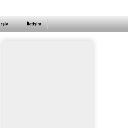
rşiv
İletişim