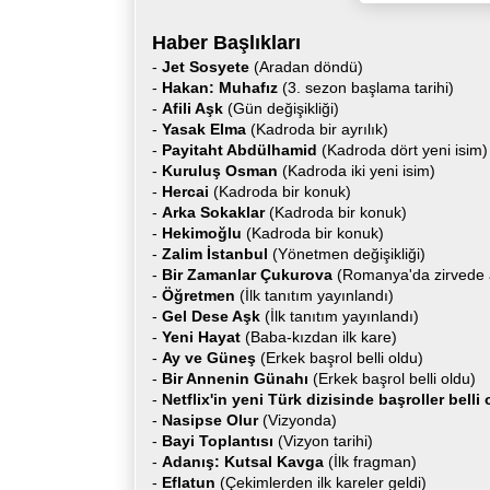
Haber Başlıkları
-
Jet Sosyete
(Aradan döndü)
-
Hakan: Muhafız
(3. sezon başlama tarihi)
-
Afili Aşk
(Gün değişikliği)
-
Yasak Elma
(Kadroda bir ayrılık)
-
Payitaht Abdülhamid
(Kadroda dört yeni isim)
-
Kuruluş Osman
(Kadroda iki yeni isim)
-
Hercai
(Kadroda bir konuk)
-
Arka Sokaklar
(Kadroda bir konuk)
-
Hekimoğlu
(Kadroda bir konuk)
-
Zalim İstanbul
(Yönetmen değişikliği)
-
Bir Zamanlar Çukurova
(Romanya'da zirvede a
-
Öğretmen
(İlk tanıtım yayınlandı)
-
Gel Dese Aşk
(İlk tanıtım yayınlandı)
-
Yeni Hayat
(Baba-kızdan ilk kare)
-
Ay ve Güneş
(Erkek başrol belli oldu)
-
Bir Annenin Günahı
(Erkek başrol belli oldu)
-
Netflix'in yeni Türk dizisinde başroller belli
-
Nasipse Olur
(Vizyonda)
-
Bayi Toplantısı
(Vizyon tarihi)
-
Adanış: Kutsal Kavga
(İlk fragman)
-
Eflatun
(Çekimlerden ilk kareler geldi)