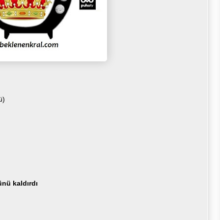
ü)
ünü kaldırdı