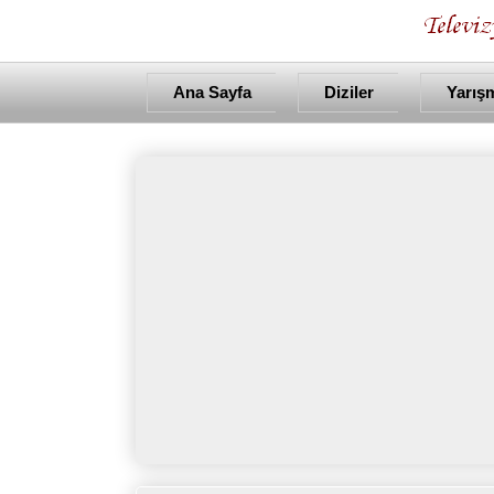
Ana Sayfa
Diziler
Yarış