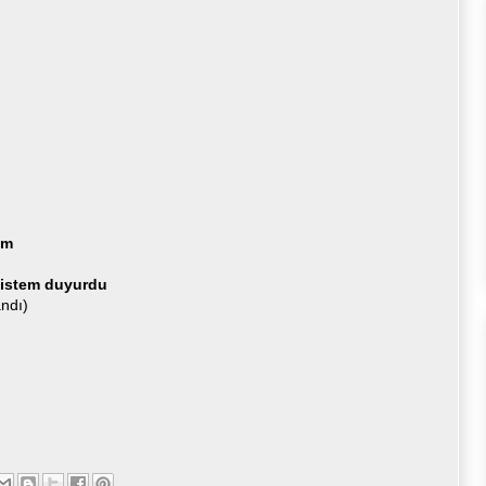
im
 sistem duyurdu
andı)