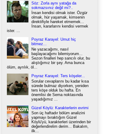
Söz: Zorla aynı yatağa da
sokmazsınız değil mi?..
İnsan kendisi olmak ister. Özgür
olmak, hür yaşamak, kimsenin
direktifiyle hareket etmemek...
İnsan, kararlarını kendisi vermek
ister. ...
Poyraz Karayel: Umut hiç
bitmez...
Ne yazacağımı, nasıl
başlayacağımı bilemiyorum...
Sezon finalleri hep sancılı olur, bu
alıştığımız bir şey. Ama bunca
ölüm, ayrılık, öl...
Poyraz Karayel: Ters köşeler...
Sorular cevaplarını bu kadar kısa
sürede bulmaz diyorken, yeniden
ters köşe olduk bu hafta. En
önemlisi de Sema noktasında
yaşadığımız ...
Güzel Köylü: Karakterlerin evrimi
Son üç haftadır bölüm analizini
yapmayı bıraktığım Güzel
Köylü'yü, karakterleri üzerinden bir
değerlendirelim derim... Bakalım,
ilk...