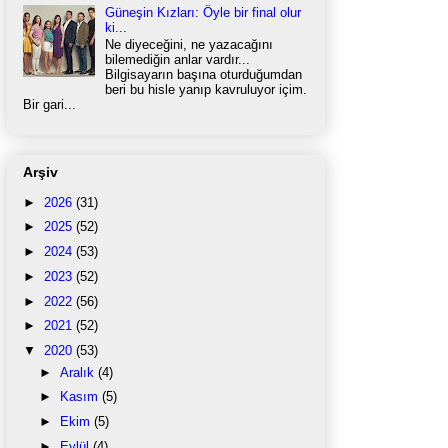
Güneşin Kızları: Öyle bir final olur
ki...
Ne diyeceğini, ne yazacağını
bilemediğin anlar vardır...
Bilgisayarın başına oturduğumdan
beri bu hisle yanıp kavruluyor içim.
Bir gari...
Arşiv
►
2026
(31)
►
2025
(52)
►
2024
(53)
►
2023
(52)
►
2022
(56)
►
2021
(52)
▼
2020
(53)
►
Aralık
(4)
►
Kasım
(5)
►
Ekim
(5)
►
Eylül
(4)