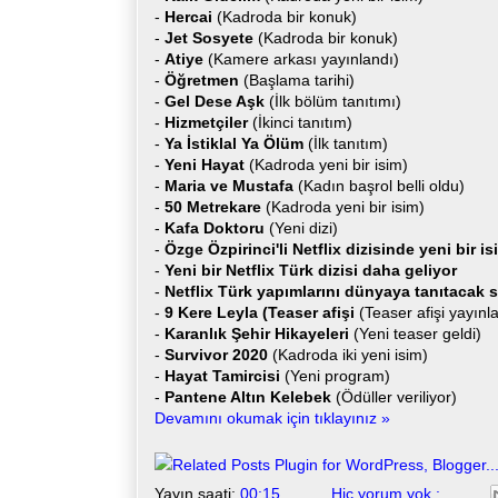
-
Hercai
(Kadroda bir konuk)
-
Jet Sosyete
(Kadroda bir konuk)
-
Atiye
(Kamere arkası yayınlandı)
-
Öğretmen
(Başlama tarihi)
-
Gel Dese Aşk
(İlk bölüm tanıtımı)
-
Hizmetçiler
(İkinci tanıtım)
-
Ya İstiklal Ya Ölüm
(İlk tanıtım)
-
Yeni Hayat
(Kadroda yeni bir isim)
-
Maria ve Mustafa
(Kadın başrol belli oldu)
-
50 Metrekare
(Kadroda yeni bir isim)
-
Kafa Doktoru
(Yeni dizi)
-
Özge Özpirinci'li Netflix dizisinde yeni bir is
-
Yeni bir Netflix Türk dizisi daha geliyor
-
Netflix Türk yapımlarını dünyaya tanıtacak
-
9 Kere Leyla (Teaser afişi
(Teaser afişi yayınl
-
Karanlık Şehir Hikayeleri
(Yeni teaser geldi)
-
Survivor 2020
(Kadroda iki yeni isim)
-
Hayat Tamircisi
(Yeni program)
-
Pantene Altın Kelebek
(Ödüller veriliyor)
Devamını okumak için tıklayınız »
Yayın saati:
00:15
Hiç yorum yok :