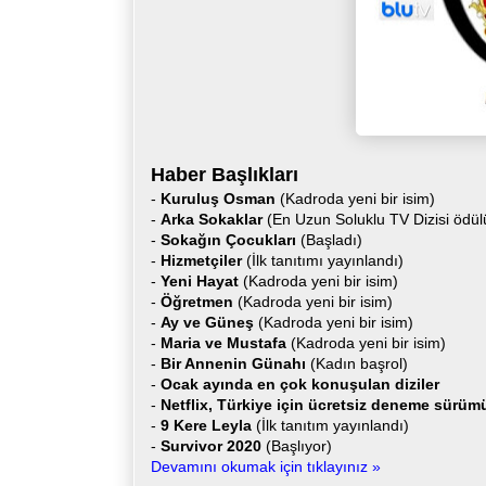
Haber Başlıkları
-
Kuruluş Osman
(Kadroda yeni bir isim)
-
Arka Sokaklar
(En Uzun Soluklu TV Dizisi ödül
-
Sokağın Çocukları
(Başladı)
-
Hizmetçiler
(İlk tanıtımı yayınlandı)
-
Yeni Hayat
(Kadroda yeni bir isim)
-
Öğretmen
(Kadroda yeni bir isim)
-
Ay ve Güneş
(Kadroda yeni bir isim)
-
Maria ve Mustafa
(Kadroda yeni bir isim)
-
Bir Annenin Günahı
(Kadın başrol)
-
Ocak ayında en çok konuşulan diziler
-
Netflix, Türkiye için ücretsiz deneme sürüm
-
9 Kere Leyla
(İlk tanıtım yayınlandı)
-
Survivor 2020
(Başlıyor)
Devamını okumak için tıklayınız »