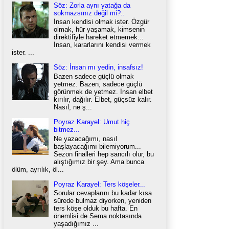
Söz: Zorla aynı yatağa da
sokmazsınız değil mi?..
İnsan kendisi olmak ister. Özgür
olmak, hür yaşamak, kimsenin
direktifiyle hareket etmemek...
İnsan, kararlarını kendisi vermek
ister. ...
Söz: İnsan mı yedin, insafsız!
Bazen sadece güçlü olmak
yetmez. Bazen, sadece güçlü
görünmek de yetmez. İnsan elbet
kırılır, dağılır. Elbet, güçsüz kalır.
Nasıl, ne ş...
Poyraz Karayel: Umut hiç
bitmez...
Ne yazacağımı, nasıl
başlayacağımı bilemiyorum...
Sezon finalleri hep sancılı olur, bu
alıştığımız bir şey. Ama bunca
ölüm, ayrılık, öl...
Poyraz Karayel: Ters köşeler...
Sorular cevaplarını bu kadar kısa
sürede bulmaz diyorken, yeniden
ters köşe olduk bu hafta. En
önemlisi de Sema noktasında
yaşadığımız ...