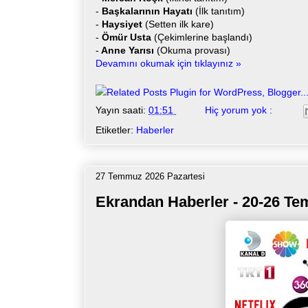
-
Başkalarının Hayatı
(İlk tanıtım)
-
Haysiyet
(Setten ilk kare)
-
Ömür Usta
(Çekimlerine başlandı)
-
Anne Yarısı
(Okuma provası)
Devamını okumak için tıklayınız »
Yayın saati:
01:51
Hiç yorum yok :
Etiketler:
Haberler
27 Temmuz 2026 Pazartesi
Ekrandan Haberler - 20-26 T