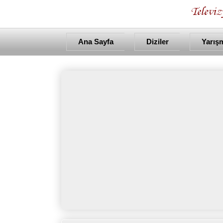
Ana Sayfa
Diziler
Yarış