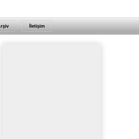
rşiv
İletişim