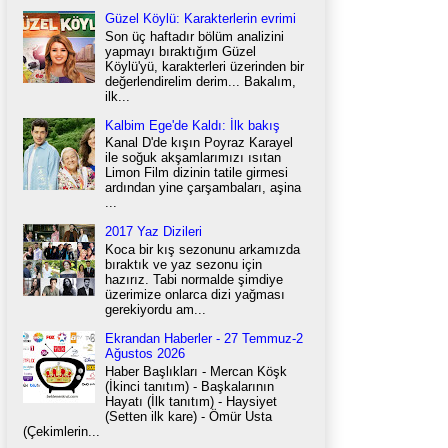
Güzel Köylü: Karakterlerin evrimi
Son üç haftadır bölüm analizini
yapmayı bıraktığım Güzel
Köylü'yü, karakterleri üzerinden bir
değerlendirelim derim... Bakalım,
ilk...
Kalbim Ege'de Kaldı: İlk bakış
Kanal D'de kışın Poyraz Karayel
ile soğuk akşamlarımızı ısıtan
Limon Film dizinin tatile girmesi
ardından yine çarşambaları, aşina
...
2017 Yaz Dizileri
Koca bir kış sezonunu arkamızda
bıraktık ve yaz sezonu için
hazırız. Tabi normalde şimdiye
üzerimize onlarca dizi yağması
gerekiyordu am...
Ekrandan Haberler - 27 Temmuz-2
Ağustos 2026
Haber Başlıkları - Mercan Köşk
(İkinci tanıtım) - Başkalarının
Hayatı (İlk tanıtım) - Haysiyet
(Setten ilk kare) - Ömür Usta
(Çekimlerin...