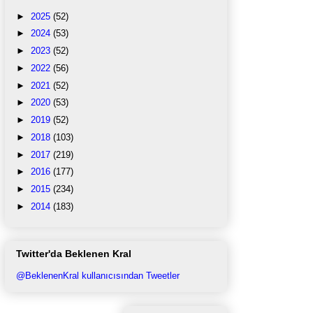
►
2025
(52)
►
2024
(53)
►
2023
(52)
►
2022
(56)
►
2021
(52)
►
2020
(53)
►
2019
(52)
►
2018
(103)
►
2017
(219)
►
2016
(177)
►
2015
(234)
►
2014
(183)
Twitter'da Beklenen Kral
@BeklenenKral kullanıcısından Tweetler