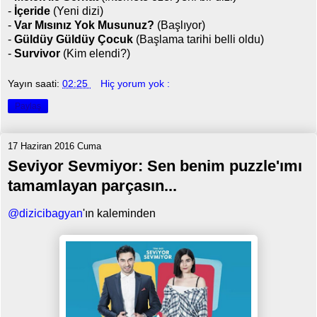
-
İçeride
(Yeni dizi)
-
Var Mısınız Yok Musunuz?
(Başlıyor)
-
Güldüy Güldüy Çocuk
(Başlama tarihi belli oldu)
-
Survivor
(Kim elendi?)
Yayın saati:
02:25
Hiç yorum yok :
Paylaş
17 Haziran 2016 Cuma
Seviyor Sevmiyor: Sen benim puzzle'ımı
tamamlayan parçasın...
@dizicibagyan
'ın kaleminden