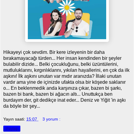
Hikayeyi çok sevdim. Bir kere izleyenin bir daha
bırakamayacağı türden... Her insan kendinden bir şeyler
bulabilir dizide... Belki çocukluğunu, belki üzüntülerini,
mutluluklarını, kırgınlıklarını, yıkılan hayallerini, en çok da ilk
aşkını! İlk aşkını unutan var mıdır aranızda? İllaki unutan
vardır ama yine de içinizde ufakta olsa bir köşede saklanır
o... En beklenmedik anda karşınıza çıkar, bazen bi şarkı,
bazen bi bank, bazen bi ağacın altı... Unuttukça ben
burdayım der, git dedikçe inat eder... Deniz ve Yiğit 'in aşkı
da böyle bir şey...
Yayın saati:
15:07
3 yorum :
Paylaş