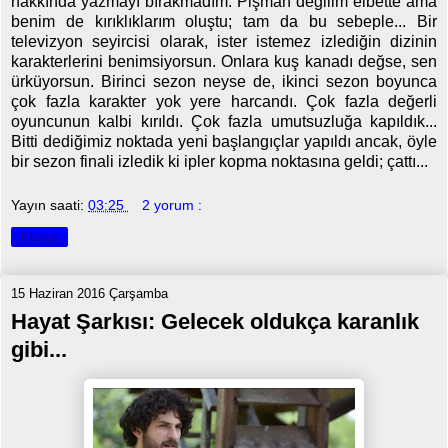
hakkında yazmayı bırakmadım. Pişman değilim elbette ama
benim de kırıklıklarım oluştu; tam da bu sebeple... Bir
televizyon seyircisi olarak, ister istemez izlediğin dizinin
karakterlerini benimsiyorsun. Onlara kuş kanadı değse, sen
ürküyorsun. Birinci sezon neyse de, ikinci sezon boyunca
çok fazla karakter yok yere harcandı. Çok fazla değerli
oyuncunun kalbi kırıldı. Çok fazla umutsuzluğa kapıldık...
Bitti dediğimiz noktada yeni başlangıçlar yapıldı ancak, öyle
bir sezon finali izledik ki ipler kopma noktasına geldi; çattı...
Yayın saati:
03:25
2 yorum :
Paylaş
15 Haziran 2016 Çarşamba
Hayat Şarkısı: Gelecek oldukça karanlık
gibi...