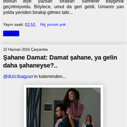
dolsun diye yazılan 'sıradan' sahneler baygınlık
geçirtmiyordu. Böylece, umut da geri geldi. Umarım yarı
yolda yeniden bırakıp gitmez tabi...
Yayın saati:
02:53
Hiç yorum yok :
Paylaş
22 Haziran 2016 Çarşamba
Şahane Damat: Damat şahane, ya gelin
daha şahaneyse?..
@dizicibagyan
'ın kaleminden...