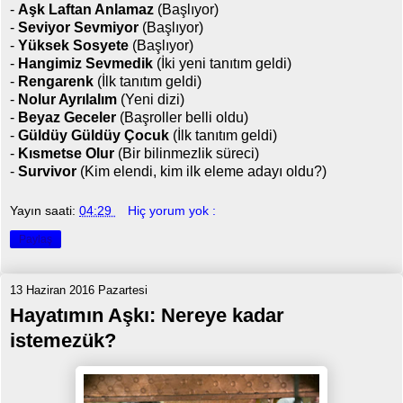
-
Aşk Laftan Anlamaz
(Başlıyor)
-
Seviyor Sevmiyor
(Başlıyor)
-
Yüksek Sosyete
(Başlıyor)
-
Hangimiz Sevmedik
(İki yeni tanıtım geldi)
-
Rengarenk
(İlk tanıtım geldi)
-
Nolur Ayrılalım
(Yeni dizi)
-
Beyaz Geceler
(Başroller belli oldu)
-
Güldüy Güldüy Çocuk
(İlk tanıtım geldi)
-
Kısmetse Olur
(Bir bilinmezlik süreci)
-
Survivor
(Kim elendi, kim ilk eleme adayı oldu?)
Yayın saati:
04:29
Hiç yorum yok :
Paylaş
13 Haziran 2016 Pazartesi
Hayatımın Aşkı: Nereye kadar
istemezük?