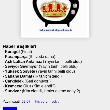
Haber Başlıkları
-
Karagül
(Final)
-
Paramparça
(Bir veda daha)
-
Aşk Laftan Anlamaz
(Yayın tarihi belli oldu)
-
Seviyor Sevmiyor
(Yayın tarihi belli oldu)
-
Yüksek Sosyete
(Yayın tarihi belli oldu)
-
Şahane Damat
(İlk tanıtım geldi)
-
Çarkıfelek
(Geri dönüyor!)
-
Kısmetse Olur
(Kim elendi?)
-
Survivor
(Kim elendi, kimler eleme adayı?)
Yayın saati:
02:07
Hiç yorum yok :
Paylaş