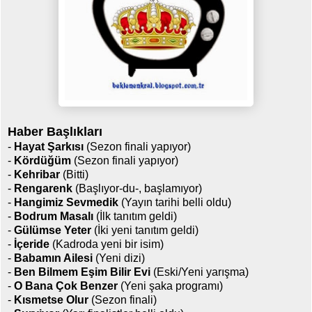
Haber Başlıkları
-
Hayat Şarkısı
(Sezon finali yapıyor)
-
Kördüğüm
(Sezon finali yapıyor)
-
Kehribar
(Bitti)
-
Rengarenk
(Başlıyor-du-, başlamıyor)
-
Hangimiz Sevmedik
(Yayın tarihi belli oldu)
-
Bodrum Masalı
(İlk tanıtım geldi)
-
Gülümse Yeter
(İki yeni tanıtım geldi)
-
İçeride
(Kadroda yeni bir isim)
-
Babamın Ailesi
(Yeni dizi)
-
Ben Bilmem Eşim Bilir Evi
(Eski/Yeni yarışma)
-
O Bana Çok Benzer
(Yeni şaka programı)
-
Kısmetse Olur
(Sezon finali)