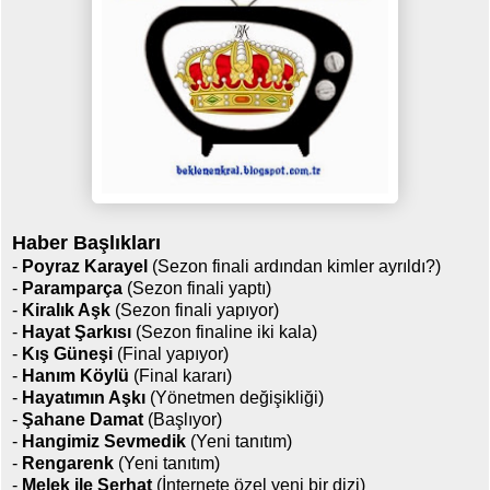
Haber Başlıkları
-
Poyraz Karayel
(Sezon finali ardından kimler ayrıldı?)
-
Paramparça
(Sezon finali yaptı)
-
Kiralık Aşk
(Sezon finali yapıyor)
-
Hayat Şarkısı
(Sezon finaline iki kala)
-
Kış Güneşi
(Final yapıyor)
-
Hanım Köylü
(Final kararı)
-
Hayatımın Aşkı
(Yönetmen değişikliği)
-
Şahane Damat
(Başlıyor)
-
Hangimiz Sevmedik
(Yeni tanıtım)
-
Rengarenk
(Yeni tanıtım)
-
Melek ile Serhat
(İnternete özel yeni bir dizi)