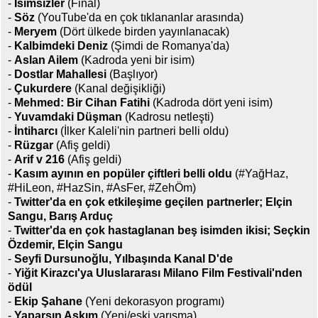
-
İsimsizler
(Final)
-
Söz
(YouTube'da en çok tıklananlar arasında)
-
Meryem
(Dört ülkede birden yayınlanacak)
-
Kalbimdeki Deniz
(Şimdi de Romanya'da)
-
Aslan Ailem
(Kadroda yeni bir isim)
-
Dostlar Mahallesi
(Başlıyor)
-
Çukurdere
(Kanal değişikliği)
-
Mehmed: Bir Cihan Fatihi
(Kadroda dört yeni isim)
-
Yuvamdaki Düşman
(Kadrosu netleşti)
-
İntiharcı
(İlker Kaleli'nin partneri belli oldu)
-
Rüzgar
(Afiş geldi)
-
Arif v 216
(Afiş geldi)
-
Kasım ayının en popüler çiftleri belli oldu
(#YağHaz,
#HiLeon, #HazSin, #AsFer, #ZehÖm)
-
Twitter'da en çok etkileşime geçilen partnerler; Elçin
Sangu, Barış Arduç
-
Twitter'da en çok hastaglanan beş isimden ikisi; Seçkin
Özdemir, Elçin Sangu
-
Seyfi Dursunoğlu, Yılbaşında Kanal D'de
-
Yiğit Kirazcı'ya Uluslararası Milano Film Festivali'nden
ödül
-
Ekip Şahane
(Yeni dekorasyon programı)
-
Yaparsın Aşkım
(Yeni/eski yarışma)