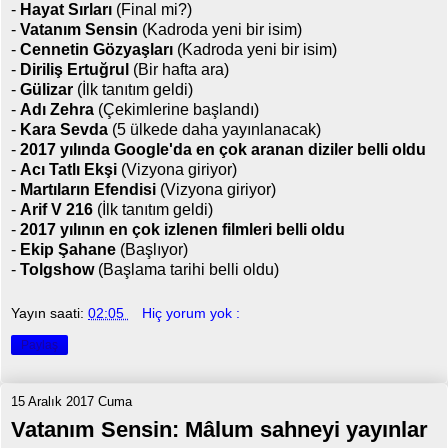
-
Hayat Sırları
(Final mi?)
-
Vatanım Sensin
(Kadroda yeni bir isim)
-
Cennetin Gözyaşları
(Kadroda yeni bir isim)
-
Diriliş Ertuğrul
(Bir hafta ara)
-
Gülizar
(İlk tanıtım geldi)
-
Adı Zehra
(Çekimlerine başlandı)
-
Kara Sevda
(5 ülkede daha yayınlanacak)
-
2017 yılında Google'da en çok aranan diziler belli oldu
-
Acı Tatlı Ekşi
(Vizyona giriyor)
-
Martıların Efendisi
(Vizyona giriyor)
-
Arif V 216
(İlk tanıtım geldi)
-
2017 yılının en çok izlenen filmleri belli oldu
-
Ekip Şahane
(Başlıyor)
-
Tolgshow
(Başlama tarihi belli oldu)
Yayın saati:
02:05
Hiç yorum yok :
Paylaş
15 Aralık 2017 Cuma
Vatanım Sensin: Mâlum sahneyi yayınlar