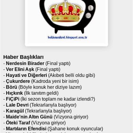
Haber Başlıkları
-
Nerdesin Birader
(Final yaptı)
-
Ver Elini Aşk
(Final yaptı)
-
Hayati ve Diğerleri
(Akıbeti belli oldu gibi)
-
Çukurdere
(Kadroda yeni bir isim)
-
Börü
(Böyle konuk her diziye lazım)
-
Hıçkırık
(İlk tanıtım geldi)
-
FiÇiPi
(İki sezon toplam ne kadar izlendi?)
-
Lale Devri
(Tekrarlarıyla başlıyor)
-
Karagül
(Tekrarlarıyla başlıyor)
-
Maide'nin Altın Günü
(Vizyona giriyor)
-
Öteki Taraf
(Vizyona giriyor)
-
Martıların Efendisi
(Şahane konuk oyuncular)