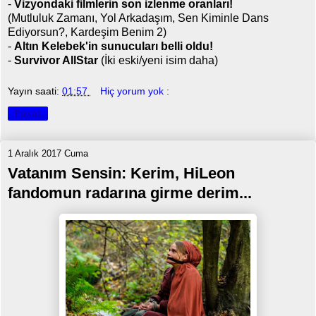
-
Vizyondaki filmlerin son izlenme oranları!
(Mutluluk Zamanı, Yol Arkadaşım, Sen Kiminle Dans
Ediyorsun?, Kardeşim Benim 2)
-
Altın Kelebek'in sunucuları belli oldu!
-
Survivor AllStar
(İki eski/yeni isim daha)
Yayın saati:
01:57
Hiç yorum yok :
Paylaş
1 Aralık 2017 Cuma
Vatanım Sensin: Kerim, HiLeon
fandomun radarına girme derim...