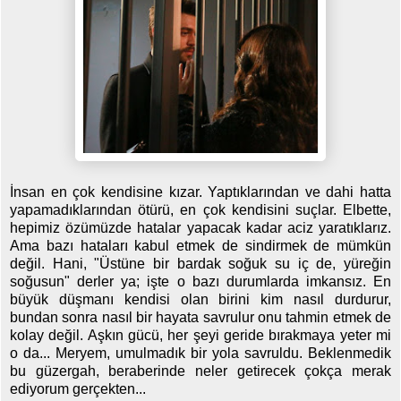
İnsan en çok kendisine kızar. Yaptıklarından ve dahi hatta
yapamadıklarından ötürü, en çok kendisini suçlar. Elbette,
hepimiz özümüzde hatalar yapacak kadar aciz yaratıklarız.
Ama bazı hataları kabul etmek de sindirmek de mümkün
değil. Hani, "Üstüne bir bardak soğuk su iç de, yüreğin
soğusun" derler ya; işte o bazı durumlarda imkansız. En
büyük düşmanı kendisi olan birini kim nasıl durdurur,
bundan sonra nasıl bir hayata savrulur onu tahmin etmek de
kolay değil. Aşkın gücü, her şeyi geride bırakmaya yeter mi
o da... Meryem, umulmadık bir yola savruldu. Beklenmedik
bu güzergah, beraberinde neler getirecek çokça merak
ediyorum gerçekten...