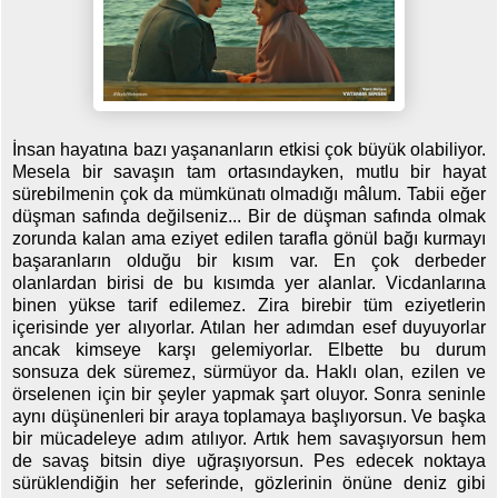
İnsan hayatına bazı yaşananların etkisi çok büyük olabiliyor.
Mesela bir savaşın tam ortasındayken, mutlu bir hayat
sürebilmenin çok da mümkünatı olmadığı mâlum. Tabii eğer
düşman safında değilseniz... Bir de düşman safında olmak
zorunda kalan ama eziyet edilen tarafla gönül bağı kurmayı
başaranların olduğu bir kısım var. En çok derbeder
olanlardan birisi de bu kısımda yer alanlar. Vicdanlarına
binen yükse tarif edilemez. Zira birebir tüm eziyetlerin
içerisinde yer alıyorlar. Atılan her adımdan esef duyuyorlar
ancak kimseye karşı gelemiyorlar. Elbette bu durum
sonsuza dek süremez, sürmüyor da. Haklı olan, ezilen ve
örselenen için bir şeyler yapmak şart oluyor. Sonra seninle
aynı düşünenleri bir araya toplamaya başlıyorsun. Ve başka
bir mücadeleye adım atılıyor. Artık hem savaşıyorsun hem
de savaş bitsin diye uğraşıyorsun. Pes edecek noktaya
sürüklendiğin her seferinde, gözlerinin önüne deniz gibi