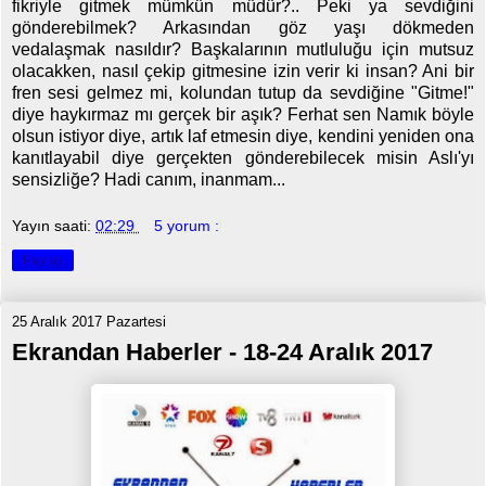
fikriyle gitmek mümkün müdür?.. Peki ya sevdiğini
gönderebilmek? Arkasından göz yaşı dökmeden
vedalaşmak nasıldır? Başkalarının mutluluğu için mutsuz
olacakken, nasıl çekip gitmesine izin verir ki insan? Ani bir
fren sesi gelmez mi, kolundan tutup da sevdiğine "Gitme!"
diye haykırmaz mı gerçek bir aşık? Ferhat sen Namık böyle
olsun istiyor diye, artık laf etmesin diye, kendini yeniden ona
kanıtlayabil diye gerçekten gönderebilecek misin Aslı'yı
sensizliğe? Hadi canım, inanmam...
Yayın saati:
02:29
5 yorum :
Paylaş
25 Aralık 2017 Pazartesi
Ekrandan Haberler - 18-24 Aralık 2017