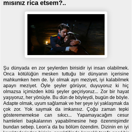
mısınız rica etsem?..
Şu dünyada en zor şeylerden birisidir iyi insan olabilmek.
Onca kötülüğün mesken tuttuğu bir dünyanın içerisine
mahkumken hem de. İyi olmak ayrı meziyet, iyi kalabilmek
apayrı meziyet. Öyle şeyler görüyor, duyuyoruz ki hiç
olmazsa içimizden kötü şeyler geçiriyoruz... Zor bir hayat
yaşıyoruz, her yönüyle. Bu dün de böyleydi, bugün de böyle.
Adapte olmak, uyum sağlamak ve her şeye iyi yaklaşmak da
çok zor. Yok saymak da imkansız. Çoğu zaman tepki
gösterememekse can sıkıcı... Yapamayacağım cesur
hamleleri başkalarının yapabilmesine hep özenmişimdir
bundan sebep. Leon'a da bu bölüm özendim. Dizinin en iyi