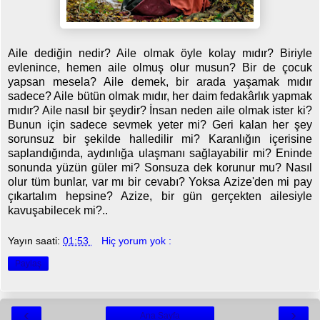
Aile dediğin nedir? Aile olmak öyle kolay mıdır? Biriyle
evlenince, hemen aile olmuş olur musun? Bir de çocuk
yapsan mesela? Aile demek, bir arada yaşamak mıdır
sadece? Aile bütün olmak mıdır, her daim fedakârlık yapmak
mıdır? Aile nasıl bir şeydir? İnsan neden aile olmak ister ki?
Bunun için sadece sevmek yeter mi? Geri kalan her şey
sorunsuz bir şekilde halledilir mi? Karanlığın içerisine
saplandığında, aydınlığa ulaşmanı sağlayabilir mi? Eninde
sonunda yüzün güler mi? Sonsuza dek korunur mu? Nasıl
olur tüm bunlar, var mı bir cevabı? Yoksa Azize'den mi pay
çıkartalım hepsine? Azize, bir gün gerçekten ailesiyle
kavuşabilecek mi?..
Yayın saati:
01:53
Hiç yorum yok :
Paylaş
‹
›
Ana Sayfa