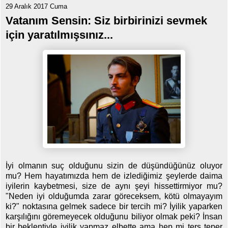
29 Aralık 2017 Cuma
Vatanım Sensin: Siz birbirinizi sevmek
için yaratılmışsınız...
İyi olmanın suç olduğunu sizin de düşündüğünüz oluyor
mu? Hem hayatımızda hem de izlediğimiz şeylerde daima
iyilerin kaybetmesi, size de aynı şeyi hissettirmiyor mu?
"Neden iyi olduğumda zarar göreceksem, kötü olmayayım
ki?" noktasına gelmek sadece bir tercih mi? İyilik yaparken
karşılığını göremeyecek olduğunu biliyor olmak peki? İnsan
bir beklentiyle iyilik yapmaz elbette ama hep mi ters teper