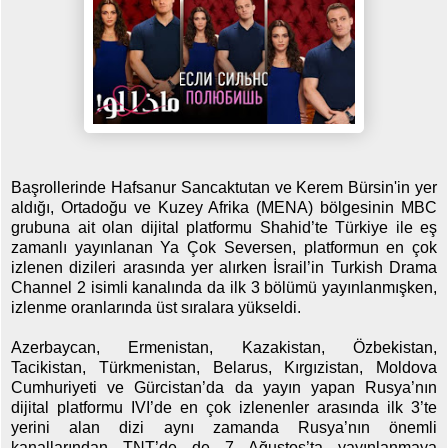
Başrollerinde Hafsanur Sancaktutan ve Kerem Bürsin'in yer
aldığı, Ortadoğu ve Kuzey Afrika (MENA) bölgesinin MBC
grubuna ait olan dijital platformu Shahid’te Türkiye ile eş
zamanlı yayınlanan Ya Çok Seversen, platformun en çok
izlenen dizileri arasında yer alırken İsrail’in Turkish Drama
Channel 2 isimli kanalında da ilk 3 bölümü yayınlanmışken,
izlenme oranlarında üst sıralara yükseldi.
Azerbaycan, Ermenistan, Kazakistan, Özbekistan,
Tacikistan, Türkmenistan, Belarus, Kırgızistan, Moldova
Cumhuriyeti ve Gürcistan’da da yayın yapan Rusya’nın
dijital platformu IVI’de en çok izlenenler arasında ilk 3’te
yerini alan dizi aynı zamanda Rusya’nın önemli
kanallarından TNT’de de 7 Ağustos’ta yayınlanmaya