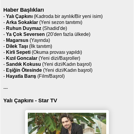
Haber Başlıkları
-
Yalı Çapkını
(Kadroda bir ayrılık/Bir yeni isim)
-
Arka Sokaklar
(Yeni sezon tanıtımı)
-
Ruhun Duymaz
(Shadid'de)
-
Ya Çok Seversen
(20'den fazla ülkede)
-
Magarsus
(Yayında)
-
Dilek Taşı
(İlk tanıtım)
-
Kirli Sepeti
(Okuma provası yapıldı)
-
Kızıl Goncalar
(Yeni dizi/Başroller)
-
Sandık Kokusu
(Yeni dizi/Kadın başrol)
-
Eşiğin Ötesinde
(Yeni dizi/Kadın başrol)
-
Hayatla Barış
(Film/Başrol)
---
Yalı Çapkını - Star TV