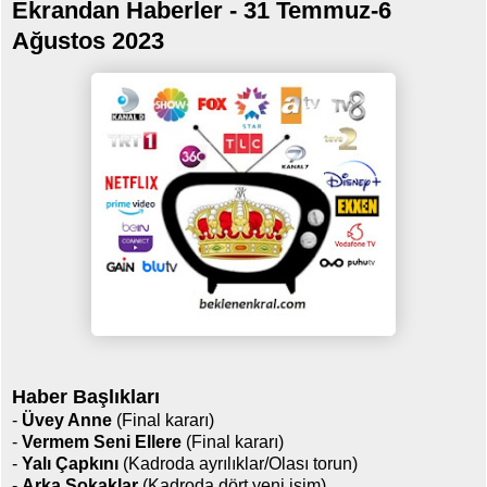
Ekrandan Haberler - 31 Temmuz-6
Ağustos 2023
Haber Başlıkları
-
Üvey Anne
(Final kararı)
-
Vermem Seni Ellere
(Final kararı)
-
Yalı Çapkını
(Kadroda ayrılıklar/Olası torun)
-
Arka Sokaklar
(Kadroda dört yeni isim)