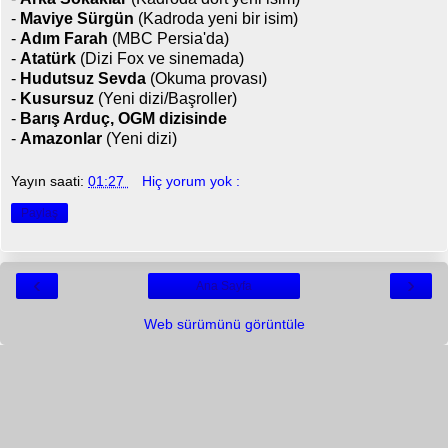
-
Maviye Sürgün
(Kadroda yeni bir isim)
-
Adım Farah
(MBC Persia'da)
-
Atatürk
(Dizi Fox ve sinemada)
-
Hudutsuz Sevda
(Okuma provası)
-
Kusursuz
(Yeni dizi/Başroller)
-
Barış Arduç, OGM dizisinde
-
Amazonlar
(Yeni dizi)
Yayın saati:
01:27
Hiç yorum yok :
Paylaş
‹
›
Ana Sayfa
Web sürümünü görüntüle