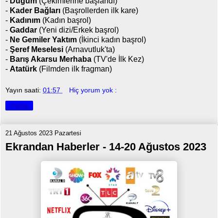
-
Düğüm
(Çekimlerine başlandı)
-
Kader Bağları
(Başrollerden ilk kare)
-
Kadınım
(Kadın başrol)
-
Gaddar
(Yeni dizi/Erkek başrol)
-
Ne Gemiler Yaktım
(İkinci kadın başrol)
-
Şeref Meselesi
(Arnavutluk'ta)
-
Barış Akarsu Merhaba
(TV'de İlk Kez)
-
Atatürk
(Filmden ilk fragman)
Yayın saati:
01:57
Hiç yorum yok :
Paylaş
21 Ağustos 2023 Pazartesi
Ekrandan Haberler - 14-20 Ağustos 2023