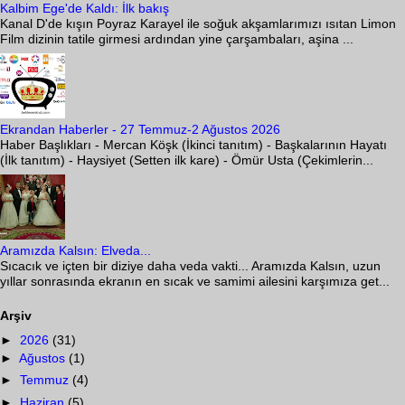
Kalbim Ege'de Kaldı: İlk bakış
Kanal D'de kışın Poyraz Karayel ile soğuk akşamlarımızı ısıtan Limon
Film dizinin tatile girmesi ardından yine çarşambaları, aşina ...
Ekrandan Haberler - 27 Temmuz-2 Ağustos 2026
Haber Başlıkları - Mercan Köşk (İkinci tanıtım) - Başkalarının Hayatı
(İlk tanıtım) - Haysiyet (Setten ilk kare) - Ömür Usta (Çekimlerin...
Aramızda Kalsın: Elveda...
Sıcacık ve içten bir diziye daha veda vakti... Aramızda Kalsın, uzun
yıllar sonrasında ekranın en sıcak ve samimi ailesini karşımıza get...
Arşiv
►
2026
(31)
►
Ağustos
(1)
►
Temmuz
(4)
►
Haziran
(5)