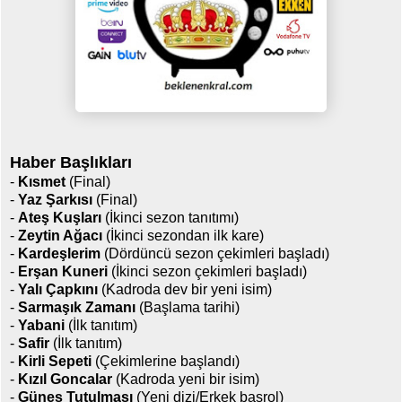
Haber Başlıkları
-
Kısmet
(Final)
-
Yaz Şarkısı
(Final)
-
Ateş Kuşları
(İkinci sezon tanıtımı)
-
Zeytin Ağacı
(İkinci sezondan ilk kare)
-
Kardeşlerim
(Dördüncü sezon çekimleri başladı)
-
Erşan Kuneri
(İkinci sezon çekimleri başladı)
-
Yalı Çapkını
(Kadroda dev bir yeni isim)
-
Sarmaşık Zamanı
(Başlama tarihi)
-
Yabani
(İlk tanıtım)
-
Safir
(İlk tanıtım)
-
Kirli Sepeti
(Çekimlerine başlandı)
-
Kızıl Goncalar
(Kadroda yeni bir isim)
-
Güneş Tutulması
(Yeni dizi/Erkek başrol)